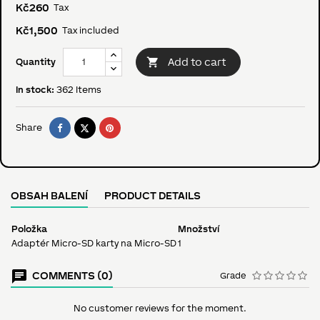
Kč260
Tax
Kč1,500
Tax included

Add to cart
Quantity
In stock:
362 Items
Share
Tweet
Pinterest
Share
OBSAH BALENÍ
PRODUCT DETAILS
Položka
Množství
Adaptér Micro-SD karty na Micro-SD
1
COMMENTS (0)
Grade
No customer reviews for the moment.