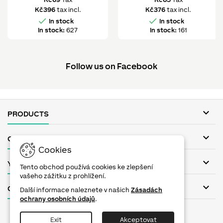
Kč396
tax incl.
Kč376
tax incl.


In stock
In stock
In stock:
627
In stock:
161
Follow us on Facebook

PRODUCTS

OUR COMPANY
Cookies

YOUR ACCOUNT
Tento obchod používá cookies ke zlepšení
vašeho zážitku z prohlížení.

CONTACT
Další informace naleznete v našich
Zásadách
ochrany osobních údajů
.
Facebook
Twitter
YouTube
Pinterest
Instagram
Exit
Akceptovat