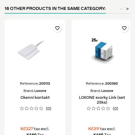
16 OTHER PRODUCTS IN THE SAME CATEGORY:
<
>
favorite_border
favorite_border
Reference:
200113
Reference:
200360
Brand:
Loxone
Brand:
Loxone
Okenní kontakt
LOXONE svorky Link (set
25ks)
(0)
(0)
Kč327
Kč311
tax excl.
tax excl.
Kč69
Tax
Kč65
Tax