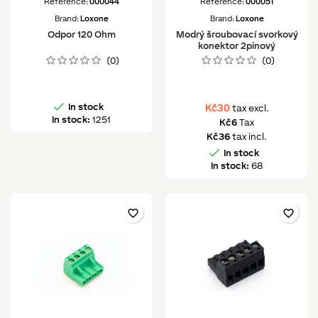
Reference:
000044
Reference:
000051
Brand:
Loxone
Brand:
Loxone
Odpor 120 Ohm
Modrý šroubovací svorkový
konektor 2pinový
(0)
(0)

In stock
Kč30
tax excl.
In stock:
1251
Kč6
Tax
Kč36
tax incl.

In stock
In stock:
68
favorite_border
favorite_border