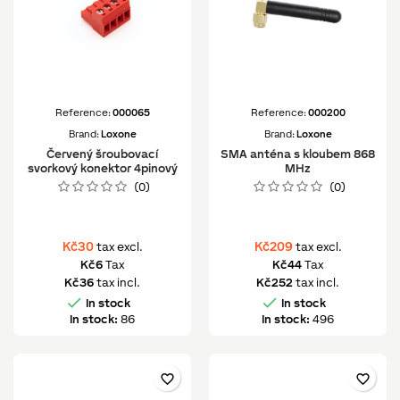
Reference:
000065
Reference:
000200
Brand:
Loxone
Brand:
Loxone
Červený šroubovací
SMA anténa s kloubem 868
svorkový konektor 4pinový
MHz
(0)
(0)
Kč30
Kč209
tax excl.
tax excl.
Kč6
Tax
Kč44
Tax
Kč36
tax incl.
Kč252
tax incl.


In stock
In stock
In stock:
86
In stock:
496
favorite_border
favorite_border