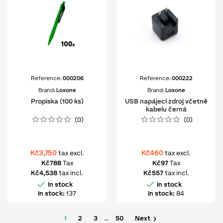
Reference:
000206
Reference:
000222
Brand:
Loxone
Brand:
Loxone
Propiska (100 ks)
USB napájecí zdroj včetně
kabelu černá
(0)
(0)
Kč3,750
Kč460
tax excl.
tax excl.
Kč788
Tax
Kč97
Tax
Kč4,538
tax incl.
Kč557
tax incl.


In stock
In stock
In stock:
137
In stock:
84

1
2
3
…
50
Next