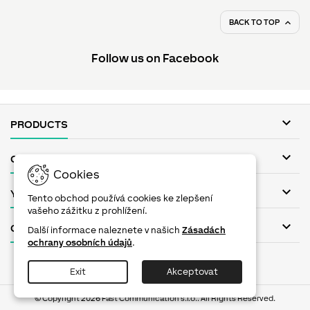
BACK TO TOP

Follow us on Facebook

PRODUCTS

OUR COMPANY
Cookies

YOUR ACCOUNT
Tento obchod používá cookies ke zlepšení
vašeho zážitku z prohlížení.

CONTACT
Další informace naleznete v našich
Zásadách
ochrany osobních údajů
.
Facebook
Twitter
YouTube
Pinterest
Instagram
Exit
Akceptovat
© Copyright 2026 Fast Communication s.r.o.. All Rights Reserved.