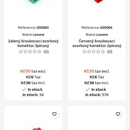
Reference:
000063
Reference:
000064
Brand:
Loxone
Brand:
Loxone
Zelený šroubovací svorkový
Červený šroubovací
konektor 3pinový
svorkový konektor 2pinový
(0)
(0)
Kč30
Kč30
tax excl.
tax excl.
Kč6
Tax
Kč6
Tax
Kč36
tax incl.
Kč36
tax incl.


In stock
In stock
In stock:
34
In stock:
576
favorite_border
favorite_border