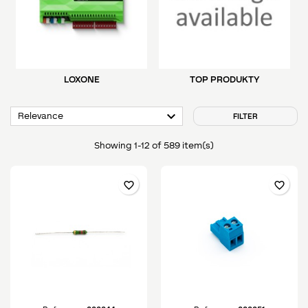
LOXONE
TOP PRODUKTY

Relevance
FILTER
Showing 1-12 of 589 item(s)
favorite_border
favorite_border