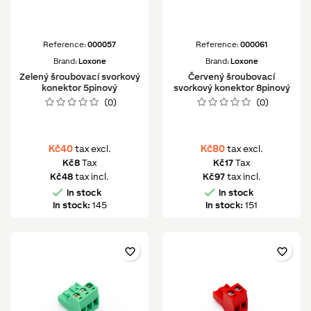
Reference:
000057
Reference:
000061
Brand:
Loxone
Brand:
Loxone
Zelený šroubovací svorkový
Červený šroubovací
konektor 5pinový
svorkový konektor 8pinový
(0)
(0)
Kč40
Kč80
tax excl.
tax excl.
Kč8
Tax
Kč17
Tax
Kč48
tax incl.
Kč97
tax incl.


In stock
In stock
In stock:
145
In stock:
151
favorite_border
favorite_border