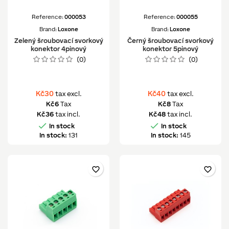
Reference:
000053
Reference:
000055
Brand:
Loxone
Brand:
Loxone
Zelený šroubovací svorkový
Černý šroubovací svorkový
konektor 4pinový
konektor 5pinový
(0)
(0)
Kč30
Kč40
tax excl.
tax excl.
Kč6
Tax
Kč8
Tax
Kč36
tax incl.
Kč48
tax incl.


In stock
In stock
In stock:
131
In stock:
145
favorite_border
favorite_border